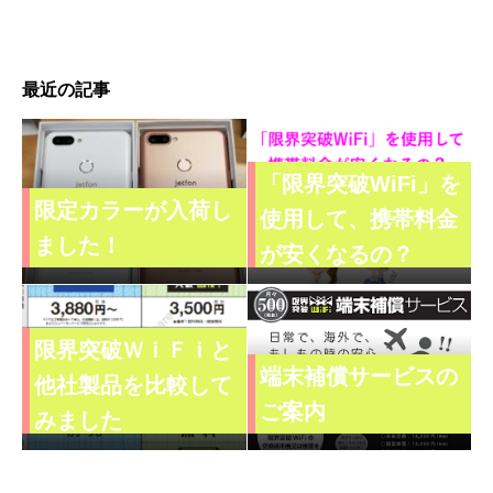
最近の記事
「限界突破WiFi」を
限定カラーが入荷し
使用して、携帯料金
ました！
が安くなるの？
限界突破ＷｉＦｉと
端末補償サービスの
他社製品を比較して
ご案内
みました