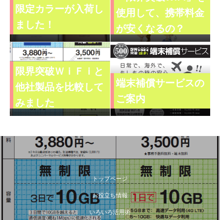
限定カラーが入荷し
使用して、携帯料金
ました！
が安くなるの？
限界突破ＷｉＦｉと
端末補償サービスの
他社製品を比較して
ご案内
みました
トップページ
お役立ち情報
いろいろ活用術