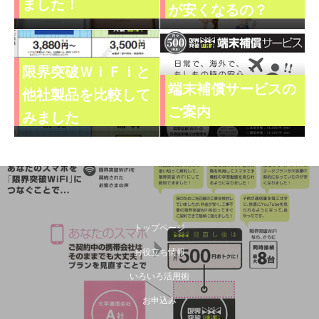
ました！
が安くなるの？
限界突破ＷｉＦｉと
端末補償サービスの
他社製品を比較して
ご案内
みました
トップページ
お役立ち情報
いろいろ活用術
お申込み