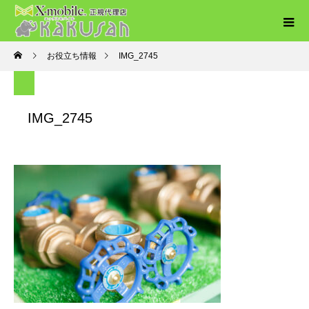
お役立ち情報
IMG_2745
IMG_2745