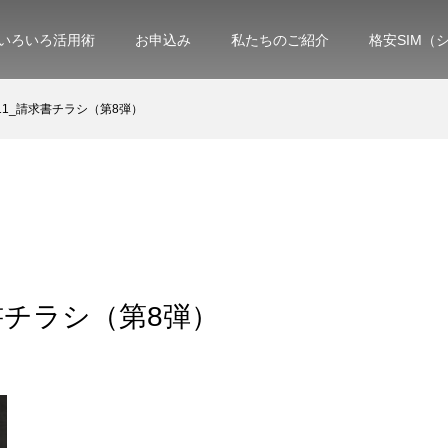
いろいろ活用術
お申込み
私たちのご紹介
格安SIM（
0-11_請求書チラシ（第8弾）
求書チラシ（第8弾）