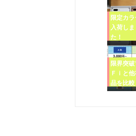
限定カラ
入荷しま
た！
限界突破
Ｆｉと他
品を比較
みました