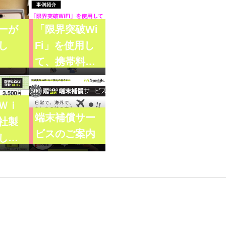
ーが
「限界突破Wi
し
Fi」を使用し
て、携帯料金
が安くなる
の？
Ｗｉ
端末補償サー
社製
ビスのご案内
して