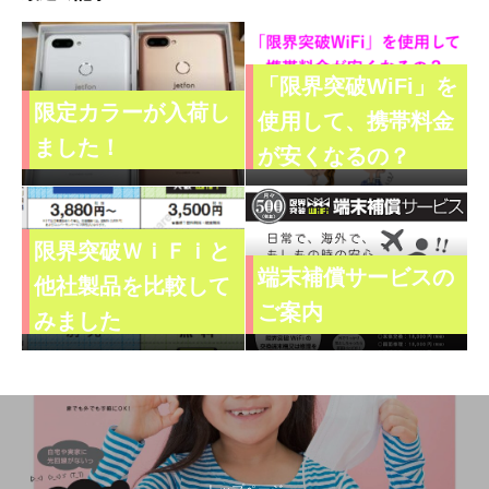
「限界突破WiFi」を
限定カラーが入荷し
使用して、携帯料金
ました！
が安くなるの？
限界突破ＷｉＦｉと
端末補償サービスの
他社製品を比較して
ご案内
みました