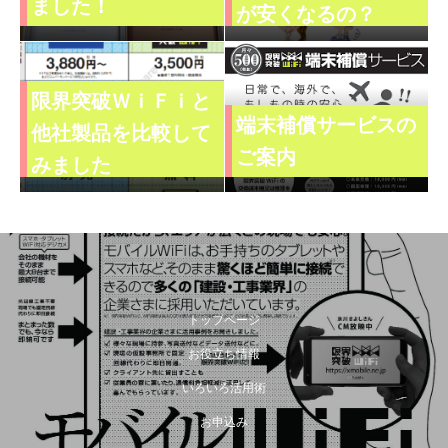
ました！
が安くなるの？
限界突破ＷｉＦｉと
端末補償サービスの
他社製品を比較して
ご案内
みました
トップページ
お役立ち情報
いろいろ活用術
お申込み