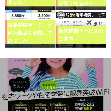
ました！
が安くなるの？
限界突破ＷｉＦｉと
端末補償サービスの
他社製品を比較して
ご案内
みました
トップページ
お役立ち情報
いろいろ活用術
お申込み