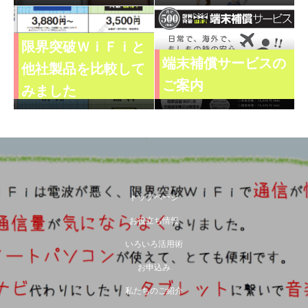
限界突破ＷｉＦｉと
端末補償サービスの
他社製品を比較して
ご案内
みました
トップページ
お役立ち情報
いろいろ活用術
お申込み
私たちのご紹介