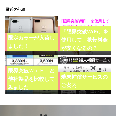
最近の記事
「限界突破WiFi」を
限定カラーが入荷し
使用して、携帯料金
ました！
が安くなるの？
限界突破ＷｉＦｉと
端末補償サービスの
他社製品を比較して
ご案内
みました