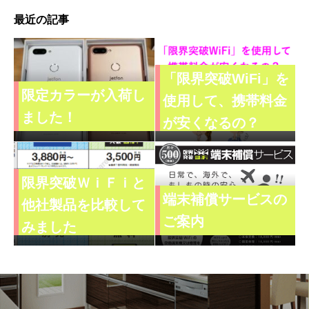
最近の記事
「限界突破WiFi」を
限定カラーが入荷し
使用して、携帯料金
ました！
が安くなるの？
限界突破ＷｉＦｉと
端末補償サービスの
他社製品を比較して
ご案内
みました